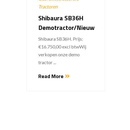
Tractoren
Tracto
Shibaura SB36H
Kub
Demotractor/Nieuw
Kubot
€5.500
Shibaura SB36H. Prijs:
Kubota
€16.750,00 excl btwWij
verkopen onze demo
Read
tractor ...
Read More