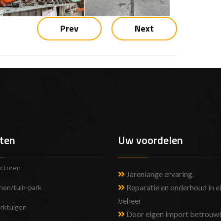
Prev
Next
ten
Uw voordelen
ctoren
Jarenlange ervaring
.
Reparatie en onderhoud in e
nen/tuin-park
beheer
rktuigen
Door eigen import betrouw