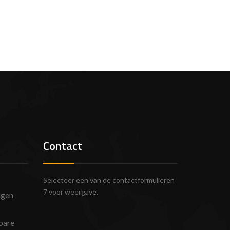
Contact
Selecteer een van de contactformulieren
7 voor weergave.
igen
bare