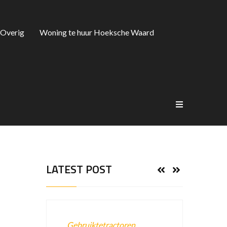
Overig
Woning te huur Hoeksche Waard
LATEST POST
Gebruiktetractoren,
Gebrui